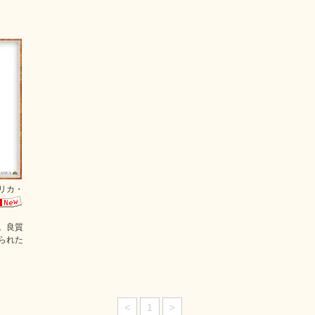
リカ・
。良質
られた
<
1
>