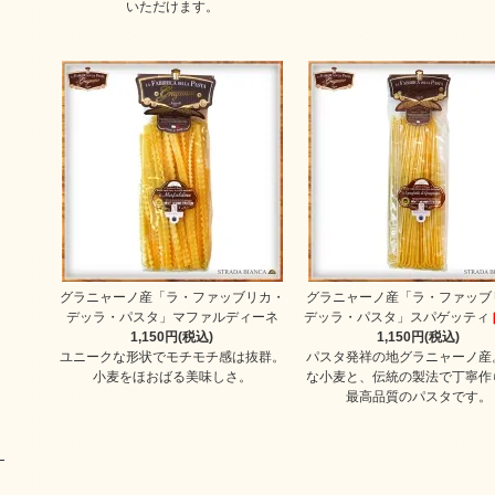
いただけます。
グラニャーノ産「ラ・ファッブリカ・
グラニャーノ産「ラ・ファッブ
デッラ・パスタ」マファルディーネ
デッラ・パスタ」スパゲッティ
1,150円(税込)
1,150円(税込)
ユニークな形状でモチモチ感は抜群。
パスタ発祥の地グラニャーノ産
小麦をほおばる美味しさ。
な小麦と、伝統の製法で丁寧作
最高品質のパスタです。