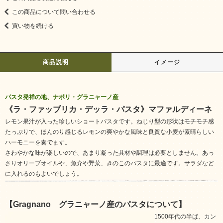
この商品について問い合わせる
買い物を続ける
商品説明
イメージ
パスタ発祥の地、ナポリ・グラニャーノ産
《ラ・ファッブリカ・デッラ・パスタ》マファルディーネ
レモン果汁が入った珍しいショートパスタです。ねじり型の形状はモチモチ感
たっぷりで、ほんのり感じるレモンの爽やかな風味と良質な小麦が素晴らしい
ハーモニーを奏でます。
さわやかな味が楽しいので、あまり凝った具材や調理は必要としません。あっ
さりオリーブオイルや、魚介や野菜、きのこのパスタに最適です。サラダなど
に入れるのもよいでしょう。
【Gragnano グラニャーノ産のパスタについて】
1500年代の半ば、カン