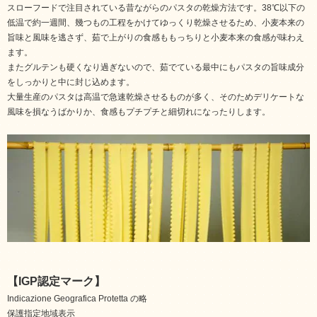
スローフードで注目されている昔ながらのパスタの乾燥方法です。38℃以下の
低温で約一週間、幾つもの工程をかけてゆっくり乾燥させるため、小麦本来の
旨味と風味を逃さず、茹で上がりの食感ももっちりと小麦本来の食感が味わえ
ます。
またグルテンも硬くなり過ぎないので、茹でている最中にもパスタの旨味成分
をしっかりと中に封じ込めます。
大量生産のパスタは高温で急速乾燥させるものが多く、そのためデリケートな
風味を損なうばかりか、食感もプチプチと細切れになったりします。
【IGP認定マーク】
Indicazione Geografica Protetta の略
保護指定地域表示