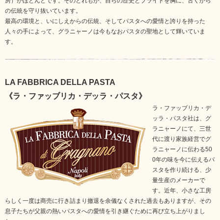
房）がほとんどです。そのどれもが、自らの歴史とプライドを胸に、古くから
の伝統を守り抜いています。
最高の環境と、いにしえからの伝統、そしてパスタへの愛情と誇りを持った
人々の手によって、グラニャーノは今もなおパスタの聖地として輝いていま
す。
LA FABBRICA DELLA PASTA
《ラ・ファッブリカ・デッラ・パスタ》
ラ・ファッブリカ・デ
ッラ・パスタ社は、グ
ラニャーノにて、三世
代に渡り家族経営でグ
ラニャーノに伝わる50
0年の味を今に伝えるパ
スタを作り続ける、少
量生産のメーカーで
す。近年、小さな工房
らしく一度は商売に行き詰まり撤退を余儀なくされた過去もありますが、その
息子たちが父親の熱いパスタへの愛情を引き継ぐために再び立ち上がりまし