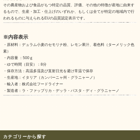
その農産物および食品がもつ特定の品質、評価、その他の特徴が産地に由来す
るもので、生産・加工・仕上げのいずれか、もしくは全てが特定の地域内で行
われるものに与えられるEUの品質認定表示です。
※内容表示
・原材料：デュラム小麦のセモリナ粉、レモン果汁、着色料（ターメリック色
素）
・内容量 ：500ｇ
・ゆで時間（目安）：8分
・保存方法：高温多湿及び直射日光を避け常温で保存
・生産地：イタリア（カンパーニャ州・グラニャーノ）
・輸入者：株式会社フードライナー
・製造者：ラ・ファッブリカ・デッラ・パスタ・ディ・グラニャーノ
カテゴリーから探す