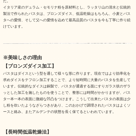
た。
イタリア産のデュラム・セモリナ粉を原材料とし、ラッタリ山の清水と伝統的
製法で作られたパスタは、ブロンズダイス、低温乾燥はもちろん、小麦とパス
タへの愛情、そして父への愛情を込めて最高品質のパスタを今も丁寧に作り続
けています。
※美味しさの理由
【ブロンズダイス加工】
パスタはダイスという型を通して様々な形に作ります。現在ではより効率化を
求めダイスをテフロン加工することで、より短時間に大量のパスタを生産して
います。伝統的なダイスは銅製で、パスタが通過する面にすりガラス状のザラ
ッとした加工を施したものを使うことで、整形には時間がかかりますが、パス
タ一本一本の表面に微細な凹凸をつけます。こうして出来たパスタの表面は少
し粉を吹いたようなざらつきがあり、このおかげで調理されたパスタはよくソ
ースと絡み、またアルデンテの状態を長く保てるといわれています。
【長時間低温乾燥法】