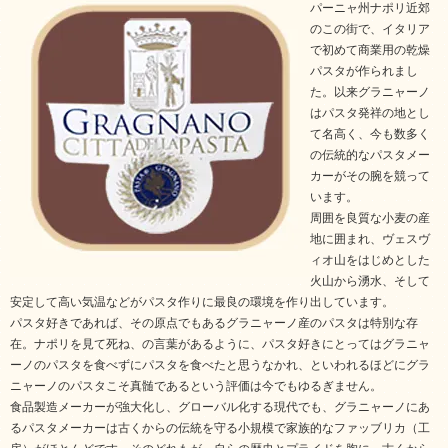
パーニャ州ナポリ近郊
のこの街で、イタリア
で初めて商業用の乾燥
パスタが作られまし
た。以来グラニャーノ
はパスタ発祥の地とし
て名高く、今も数多く
の伝統的なパスタメー
カーがその腕を競って
います。
周囲を良質な小麦の産
地に囲まれ、ヴェスヴ
ィオ山をはじめとした
火山から湧水、そして
安定して高い気温などがパスタ作りに最良の環境を作り出しています。
パスタ好きであれば、その原点でもあるグラニャーノ産のパスタは特別な存
在。ナポリを見て死ね、の言葉があるように、パスタ好きにとってはグラニャ
ーノのパスタを食べずにパスタを食べたと思うなかれ、といわれるほどにグラ
ニャーノのパスタこそ真髄であるという評価は今でもゆるぎません。
食品製造メーカーが強大化し、グローバル化する現代でも、グラニャーノにあ
るパスタメーカーは古くからの伝統を守る小規模で家族的なファッブリカ（工