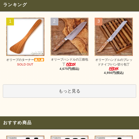
ランキング
1
2
3
オリーブハンドルの三徳包
オリーブのターナー
オリーブハンドルのブレッ
丁
SOLD OUT
ドナイフ/パン切り包丁
4,675円(税込)
4,950円(税込)
もっと見る
おすすめ商品