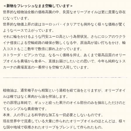
＜新物をフレッシュなまま空輸しています＞
世界的な植物油全般の価格高騰の中、良質なオリーブオイルは更に貴重な存在
になっています。
世界的な物価上昇の波はヨーロッパ・イタリアでも例外なく様々な価格が驚く
ようなペースで上がっています。
それに輪をかけるような円安ユーロ高という為替状況。さらにロシアのウクラ
イナ侵攻による空輸経路の確保が難しくなる中、原油高が追い打ちをかけ、輸
入コストもここ数年で数倍に膨れ上がっています。
ストラーダ・ビアンカでは、なるべく価格を抑え、あくまで最高品質のオリー
ブオイルを農場から食卓へ、直接お届けしたいとの思いで、今年も純粋なトス
カーナの農場直送の一番搾りを空輸で入荷しています。
植物油は、通常種子から精製という過程を経て油をとりますが、オリーブオイ
ルは種ではなく果肉から油を搾油します。
その原理は単純で、ギュッと絞った果汁のオイル部分のみを抽出しただけのと
てもシンプルな農産物です。
本来、人の手による科学的な加工を一切必要としないものです。
現在世界中で流通している大量に作られたオリーブオイルのほとんどは、様々
な国や地域で収穫されたオリーブをブレンドして作られたもの。