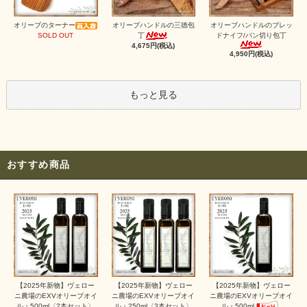
オリーブハンドルの三徳包
オリーブのターナー
オリーブハンドルのブレッ
丁
SOLD OUT
ドナイフ/パン切り包丁
4,675円(税込)
4,950円(税込)
もっと見る
おすすめ商品
【2025年新物】ヴェロー
【2025年新物】ヴェロー
【2025年新物】ヴェロー
ニ農場のEXVオリーブオイ
ニ農場のEXVオリーブオイ
ニ農場のEXVオリーブオイ
ル・250ml〈3本セット〉
ル・500ml〈2本セット〉
ル・500ml