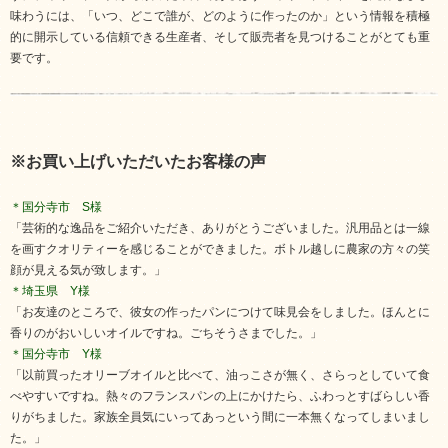
味わうには、「いつ、どこで誰が、どのように作ったのか」という情報を積極
的に開示している信頼できる生産者、そして販売者を見つけることがとても重
要です。
※お買い上げいただいたお客様の声
＊国分寺市 S様
「芸術的な逸品をご紹介いただき、ありがとうございました。汎用品とは一線
を画すクオリティーを感じることができました。ボトル越しに農家の方々の笑
顔が見える気が致します。」
＊埼玉県 Y様
「お友達のところで、彼女の作ったパンにつけて味見会をしました。ほんとに
香りのがおいしいオイルですね。ごちそうさまでした。」
＊国分寺市 Y様
「以前買ったオリーブオイルと比べて、油っこさが無く、さらっとしていて食
べやすいですね。熱々のフランスパンの上にかけたら、ふわっとすばらしい香
りがちました。家族全員気にいってあっという間に一本無くなってしまいまし
た。」