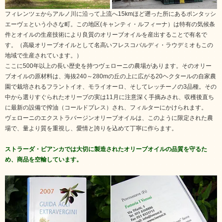
フィレンツェからアルノ川に沿って上流へ15kmほど遡った所にあるポンタッシ
エーヴェという小さな町。この地区(キャンティ・ルフィーナ）は特有の気候条
件とオイルの生産技術により良質のオリーブオイルを産出することで有名で
す。（高級オリーブオイルとして名高いフレスコバルディ・ラウデミオもこの
地域で生産されています。）
ここに500年以上の長い歴史を持つヴェローニの農場があります。そのオリー
ブオイルの原材料は、海抜240～280mの丘の上に広がる20ヘクタールの自家農
園で栽培されるフラントイオ、モライオーロ、そしてレッチーノの3品種。その
中から選りすぐられたオリーブの実は11月に注意深く手摘みされ、収穫後直ち
に最新の設備で搾油（コールドプレス）され、フィルターにかけられます。
ヴェローニのエクストラバージンオリーブオイルは、このように限定された農
場で、量より質を重視し、愛情と誇りを込めて丁寧に作らます。
ストラーダ・ビアンカでは大切に製造されたオリーブオイルの品質を守るた
め、商品を空輸しています。