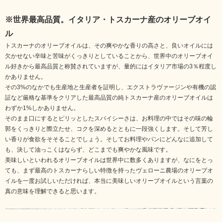
※世界最高品質。イタリア・トスカーナ産のオリーブオイ
ル
トスカーナのオリーブオイルは、その爽やかな香りの高さと、良いオイルには
欠かせない辛味と苦味がくっきりとしていることから、世界中のオリーブオイ
ル好きから最高品質と称賛されていますが、量的にはイタリア市場の3％程度し
かありません。
その3%のなかでも生産地と生産者を証明し、エクストラヴァージンや有機の認
証など厳格な基準をクリアした最高品質の純トスカーナ産のオリーブオイルは
わずか1%しかありません。
そのまま口にするとピリッとしたスパイシーさは、お料理の中ではその味の輪
郭をくっきりと際立たせ、コクを深めるとともに一段強くします。そして芳し
い香りが食欲をそそることでしょう。そしてお料理やパンにどんなに追加して
も、決して油っこくはならず、どこまでも爽やかな風味です。
美味しいといわれるオリーブオイルは世界中に数多くありますが、なにをとっ
ても、まず最高のトスカーナらしい特徴を持ったヴェローニ農場のオリーブオ
イルを一度お試しいただければ、本当に美味しいオリーブオイルという言葉の
真の意味を理解できると思います。