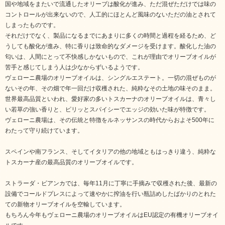
国や地域をまたいで流通したオリーブは酸化が進み、ただ混ぜただけでは味の
コントロールが出来ないので、人工的にほとんど風味のないただの油とされて
しまったものです。
それだけでなく、製品になるまでにあまりに多くの時間と過程を経るため、ど
うしても酸化が進み、特に香りは致命的なダメージを受けます。酸化した油の
匂いは、人間にとって不快感しかないもので、これが理由でオリーブオイルが
苦手と感じてしまう人は少なからずいるようです。
ヴェローニ農場のオリーブオイルは、シングルエステート。一切の混ぜものが
ないその年、その畑で年一回だけ収穫された、純粋なその土地の味そのまま。
世界最高品質といわれ、愛好家の多いトスカーナのオリーブオイルは、青々し
い若草の強い香りと、ピリッとスパイシーでエッジの効いた味が特徴です。
ヴェローニ農場は、その伝統と特徴をルネッサンスの時代からおよそ500年に
わたって守り続けています。
スペインや南フランス、そしてイタリアの他の地域ともはっきり違う、純粋な
トスカーナ産の最高品質のオリーブオイルです。
ストラーダ・ビアンカでは、毎年11月に丁寧に手摘みで収穫された後、最新の
設備でコールドプレスによって速やかに搾油を行い瓶詰めしたばかりのとれた
ての新物オリーブオイルを空輸しています。
もちろん今年もヴェローニ農場のオリーブオイルはEU認定の有機オリーブオイ