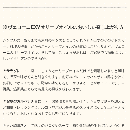
※ヴェローニEXVオリーブオイルのおいしい召し上がり方
シンプルに、あくまでも素材の味を大切にしてそれを引き出すのがのがトスカ
ーナ料理の特徴。だからこそオリーブオイルの品質にはこだわります。ヴェロ
ーニのオリーブオイル、そして塩・こしょうがあれば、ご家庭でも簡単におい
しいイタリアンのできあがり！
＊サラダに
・・・塩・こしょうとオリーブオイルだけでも素晴しい香りと風味
で、野菜の味がぐんと引き立ちます。お好みでレモンやバルサミコ酢をかけて
お召し上がりください。野菜の水切りをしっかりすることがポイントです。生
野菜、温野菜どちらでも最高の風味を味わえます。
＊お魚のカルパッチョに
・・・お醤油とも相性がよく、ショウガ少々を加える
と和風ドレッシングに。ルコラやバジルを生魚のスライスにそえて上からふり
かけると、おしゃれなおもてなし料理になります。
＊また調味料として熱々のパスタやスープ、肉や魚料理の仕上げにふりかける