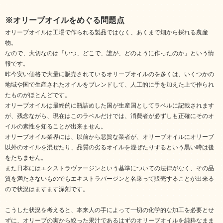
※オリーブオイルをめぐる問題点
オリーブオイルは工場で作られる製品ではなく、あくまで畑から採れる農産
物。
なので、大切なのは「いつ、どこで、誰が、どのように作ったのか」という情
報です。
昨今安い価格で大量に販売されているオリーブオイルのを多くは、いくつかの
地域や国で生産されたオイルをブレンドして、人工的に手を加えた上で作られ
たものがほとんどです。
オリーブオイルは最終的に瓶詰めした国が生産国としてラベルに記載されます
が、残念ながら、現在はこのラベルだけでは、消費者が必ずしも正確にそのオ
イルの素性を知ることが出来ません。
オリーブオイル業界には、以前から悪質な業者が、オリーブオイルにオリーブ
以外のオイルを混ぜたり、品質の劣るオイルを混ぜたりするという黒い噂は後
をたちません。
また日本にはエクストラヴァージンという基準についての法律がなく、その品
質を満たさないものでもエキストラバージンと名乗って販売することが出来る
ので状況はますます深刻です。
こうした状況を考えると、本来人の手によって一切の化学的な加工を必要とせ
ずに、オリーブの実から絞った果汁であるはずのオリーブオイルを純粋なまま