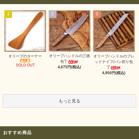
1
2
3
オリーブハンドルの三徳
オリーブのターナー
オリーブハンドルのブレ
包丁
ッドナイフ/パン切り包
SOLD OUT
4,675円(税込)
丁
4,950円(税込)
もっと見る
おすすめ商品